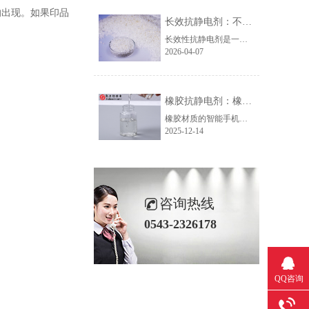
的出现。
如果印品
长效抗静电剂：不依赖湿度的稳定防静电解决方案
长效性抗静电剂是一种通过特殊导电机理实现持久抗静电效果的功能助剂。与传统的吸湿性抗静电剂不同，它并非依赖表面吸水形成导电层，而是依靠在制品内部构建三维导电网格结构。这种网格能在材料内部形成电荷传递通路，从而迅速耗散静电，实现高效、稳定的抗静电性能。
2026-04-07
橡胶抗静电剂：橡胶制品的得力助手
橡胶材质的智能手机保护套虽好，但易沾灰、手感变差的问题却让人头疼。这背后的“元凶”正是橡胶摩擦产生的静电。别担心，橡胶抗静电剂来帮忙！这款专为橡胶制品研发的添加剂，只需在加工前加入原材料，就能轻松解决静电问题。
2025-12-14
咨询热线
0543-2326178
QQ咨询