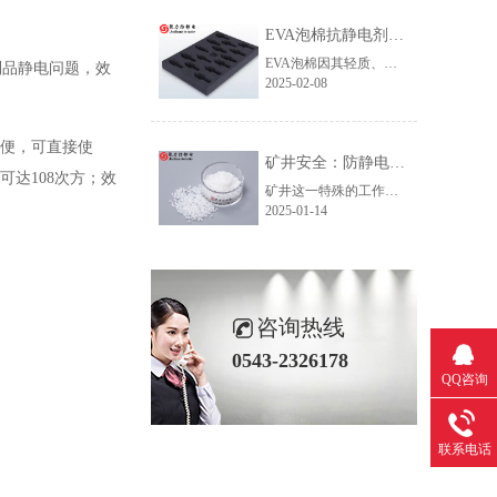
EVA泡棉抗静电剂：提升材料性能的关键
EVA泡棉因其轻质、缓冲、隔热等优异性能，广泛应用于电子、包装、运动器材等领域。然而，EVA泡棉本身绝缘性高，容易积累静电，导致吸附灰尘、影响产品性能，甚至引发安全隐患。因此，在EVA泡棉内部添加抗静电剂成为提升材料性能的关键。
制品静电问题，效
2025-02-08
方便，可直接使
矿井安全：防静电技术在电子设备中的应用
可达108次方；效
矿井这一特殊的工作环境中，安全始终是一个不可忽视的首要问题。由于矿井通风条件相对较差，瓦斯等易燃气体容易在井内积聚，一旦遇到火源，就可能引发严重的爆炸事故，对矿井工人的生命安全构成巨大威胁，同时也可能给企业带来巨额的财产损失。
2025-01-14
咨询热线
0543-2326178
QQ咨询
联系电话