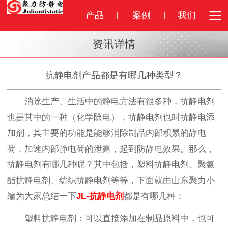
产品
案例
我们
资讯详情
抗静电剂产品都是有哪几种类型？
消除生产、生活中的静电方法有很多种，抗静电剂
也是其中的一种（化学除电），抗静电剂也叫抗静电添
加剂，其主要的功能是能够消除制品内部积累的静电
荷，加速内部静电荷的泄露，起到防静电效果。那么，
抗静电剂有哪几种呢？其中包括，塑料抗静电剂、聚氨
酯抗静电剂、纺织抗静电剂等等，下面就由山东聚力小
编为大家总结一下
JL-抗静电剂
都是有哪几种：
塑料抗静电剂：可以直接添加在制品原料中，也可