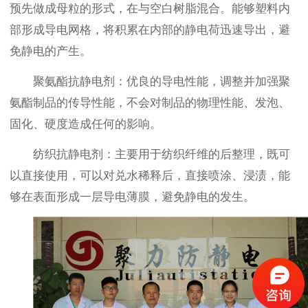
预先做成母粒的形式，在与空白树脂混合。能够塑料内
部形成导电网格，将积累在内部的静电荷迅速导出，避
免静电的产生。
聚氨酯抗静电剂：优良的导电性能，调整并加强聚
氨酯制品的传导性能，不会对制品的物理性能、发泡、
固化、硬度造成任何的影响。
纺织抗静电剂：主要用于纺织纤维的后整理，既可
以直接使用，可以对兑水稀释后，直接喷涂、浸渍，能
够在表面形成一层导电薄膜，避免静电的发生。