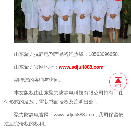
山东聚力抗静电剂产品咨询热线：18563096658.
山东聚力官网地址：
www.sdjuli888.com
期待您的咨询与访问。
置顶
本文版权由山东聚力防静电科技有限公司持有，任
何形式的发放，需获书面授权及注明出处，
聚力防静电官网：www.sdjuli888.com, 我司保留依
法追究侵权的权利。