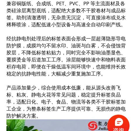
兼容铜版纸、合成纸、PET、PVC、PP 等主流面材及各
类硅涂层离型底纸，适配绝大多数不干胶卷材与成品标
签。助剂清澈透明，无杂质无沉淀，可直接涂布或兑水
稀释喷涂，适配低速小型设备与高速全自动印刷产线。
经抗静电剂处理后的标签表面会形成一层超薄隐形导电
防护膜，成膜均匀不留水印、油斑与白雾，不会侵蚀背
胶层，不降低标签粘贴力，同时完全不影响油墨显色、
覆膜烫金等后道加工工序。涂层能够快速中和物料表面
积存电荷，即便在干燥低温车间环境中，也能维持长效
稳定的抗静电性能，大幅减少重复施加工序。
产品添加量少，综合使用成本低廉，能从源头改善飞
标、粘灰、静电火花等常见问题，稳定提升标签良品
率，适配日化、电子、食品、物流等各类不干胶标签加
工企业，为整条标签生产工序提供可靠、无损伤的静电
防护解决方案。