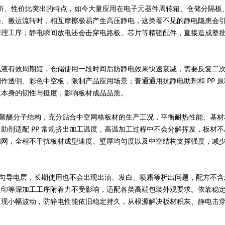
耐折、性价比突出的特点，如今大量应用在电子元器件周转箱、仓储分隔板
叠、搬运流转时，相互摩擦极易产生高压静电，这类看不见的静电隐患会
清理工序；静电瞬间放电还会击穿电路板、芯片等精密配件，直接造成整
。
电液有效周期短，仓储使用一段时间后防静电效果快速衰减，需要反复二
作透明、彩色中空板，限制产品应用场景；普通通用抗静电助剂和 PP 
板本身的韧性与挺度，影响板材成品品质。
改性聚醚分子结构，充分贴合中空网格板材的生产工况，平衡耐热性能、基
助剂适配 PP 常规挤出加工温度，高温加工过程中不会分解挥发，板材
滤网，全程不干扰板材成型速度、壁厚均匀度以及中空结构支撑强度，减
成均匀导电层，长期使用也不会出现出油、发白、喷霜等析出问题，配方不
烫印等深加工工序附着力不受影响，适配各类高端包装外观要求。依靠稳
出现小幅波动，防静电性能依旧稳定持久，从根源解决板材积灰、静电击