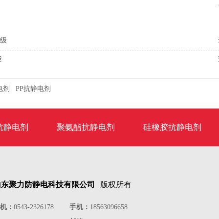
升级
能
电剂
PP抗静电剂
抗静电剂
聚氨酯抗静电剂
硅橡胶抗静电剂
山东聚力防静电科技有限公司
版权所有
机：
0543-2326178
手机：
18563096658