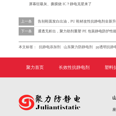
屏幕狂吸灰、撕膜烧 IC？静电克星来了
上一条
告别鞋面发白出油，PU 鞋材改性抗静电剂全新
下一条
通透无析出，聚力助剂重塑 PE 包装静电防护性
本文标签：
抗静电添加剂
山东聚力防静电剂
pp透明抗静
聚力首页
长效性抗静电剂
塑料
座