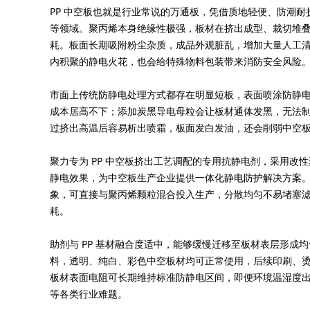
PP 中空板也就是行业常说的万通板，凭借质地轻便、防潮
等领域。聚丙烯本身绝缘性极强，板材在挤出成型、裁切堆
耗。板面长期吸附粉尘杂质，成品外观脏乱，增加大量人工
内积聚的静电火花，也会给特殊物料包装带来消防安全风险
市面上传统防静电处理方式都存在明显短板，表面喷涂防静
成本居高不下；添加炭黑导电母粒会让板材通体发黑，无法制
过挤出高温后容易析出喷霜，板面发白发油，还会削弱中空
聚力专为 PP 中空板挤出工艺调配的专用抗静电剂，采用
静电效果，为中空板生产企业提供一体化静电防护解决方案。
象，可直接与聚丙烯颗粒混合投入生产，分散均匀不易堵塞
耗。
助剂与 PP 基材融合度适中，能够缓慢迁移至板材表层形
料，透明、纯白、彩色中空板材均可正常使用，后续印刷、
板材表面电阻可长期维持标准防静电区间，即便环境温湿度
等各类行业难题。