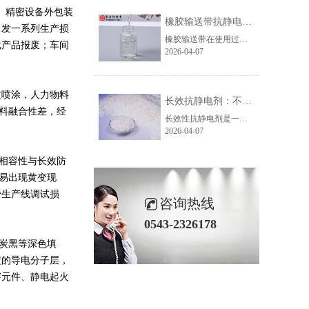
、精密设备外包装
橡胶输送带抗静电剂：高效解决静电积聚难题
引发一系列生产损
橡胶输送带在使用过程中易因摩擦产生静电，不仅影响生产效率，还可能引发安全风险。针对这一问题，专业的橡胶输送带抗静电剂可提供高效解决方案。该助剂适用于防静电鞋底、胶辊、输送带、轮胎等多种橡胶制品，具有出色的通用性。
批产品报废；车间
2026-04-07
次喷涂，人力物料
长效抗静电剂：不依赖湿度的稳定防静电解决方案
原料融合性差，经
长效性抗静电剂是一种通过特殊导电机理实现持久抗静电效果的功能助剂。与传统的吸湿性抗静电剂不同，它并非依赖表面吸水形成导电层，而是依靠在制品内部构建三维导电网格结构。这种网格能在材料内部形成电荷传递通路，从而迅速耗散静电，实现高效、稳定的抗静电性能。
2026-04-07
材相容性与长效防
不易出现黄变现
少生产线调试损
咨询热线
0543-2326178
含炭黑等深色填
定的导电分子层，
穿元件、静电起火