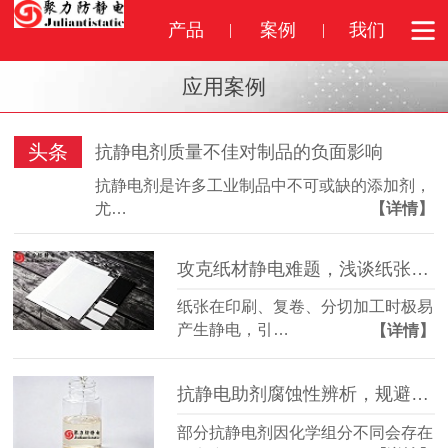
产品
案例
我们
应用案例
头条
抗静电剂质量不佳对制品的负面影响
抗静电剂是许多工业制品中不可或缺的添加剂，
尤…
【详情】
攻克纸材静电难题，浅谈纸张抗静电剂选型要点
纸张在印刷、复卷、分切加工时极易
产生静电，引…
【详情】
抗静电助剂腐蚀性辨析，规避基材腐蚀损坏风险
部分抗静电剂因化学组分不同会存在