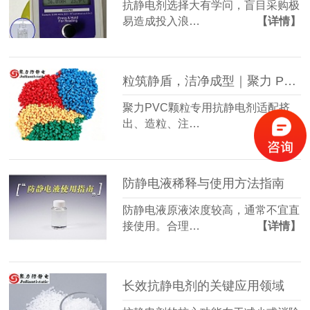
抗静电剂选择大有学问，盲目采购极
易造成投入浪…
【详情】
粒筑静盾，洁净成型｜聚力 PVC 颗粒专用抗静电剂
聚力PVC颗粒专用抗静电剂适配挤
出、造粒、注…
【详情】
防静电液稀释与使用方法指南
防静电液原液浓度较高，通常不宜直
接使用。合理…
【详情】
长效抗静电剂的关键应用领域