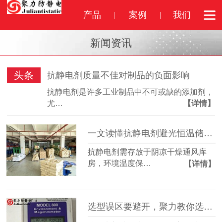
产品
案例
我们
新闻资讯
头条
抗静电剂质量不佳对制品的负面影响
抗静电剂是许多工业制品中不可或缺的添加剂，
尤…
【详情】
一文读懂抗静电剂避光恒温储存标准
抗静电剂需存放于阴凉干燥通风库
房，环境温度保…
【详情】
选型误区要避开，聚力教你选对抗静电剂