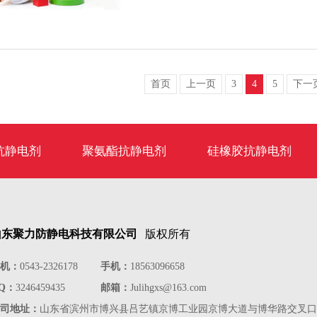
首页
上一页
3
4
5
下一
抗静电剂
聚氨酯抗静电剂
硅橡胶抗静电剂
山东聚力防静电科技有限公司
版权所有
机：
0543-2326178
手机：
18563096658
Q：
3246459435
邮箱：
Julihgxs@163.com
司地址：
山东省滨州市博兴县吕艺镇京博工业园京博大道与博华路交叉口北