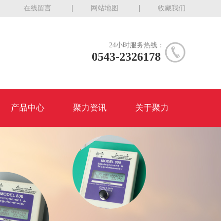
在线留言
网站地图
收藏我们
24小时服务热线：
0543-2326178
产品中心
聚力资讯
关于聚力