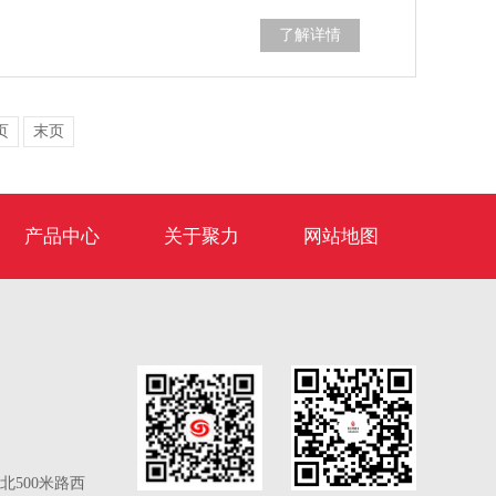
了解详情
页
末页
产品中心
关于聚力
网站地图
500米路西